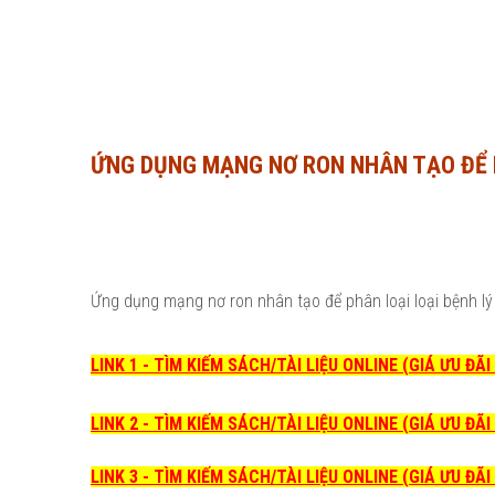
ỨNG DỤNG MẠNG NƠ RON NHÂN TẠO ĐỂ P
Ứng dụng mạng nơ ron nhân tạo để phân loại loại bệnh lý 
LINK 1 - TÌM KIẾM SÁCH/TÀI LIỆU ONLINE (GIÁ ƯU ĐÃ
LINK 2 - TÌM KIẾM SÁCH/TÀI LIỆU ONLINE (GIÁ ƯU ĐÃ
LINK 3 - TÌM KIẾM SÁCH/TÀI LIỆU ONLINE (GIÁ ƯU ĐÃ