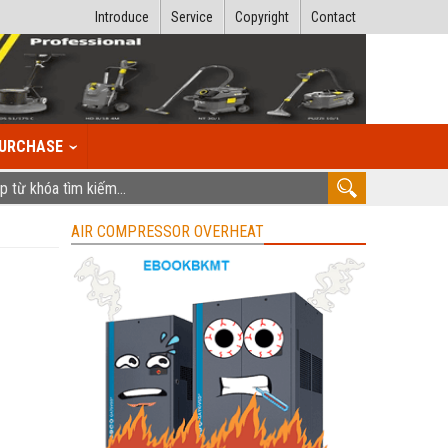
Introduce
Service
Copyright
Contact
URCHASE
AIR COMPRESSOR OVERHEAT