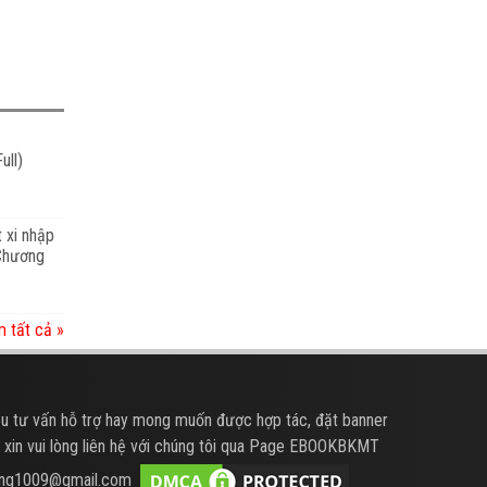
ull)
t xi nhập
 Chương
 tất cả »
u tư vấn hỗ trợ hay mong muốn được hợp tác, đặt banner
 xin vui lòng liên hệ với chúng tôi qua Page EBOOKBKMT
hung1009@gmail.com