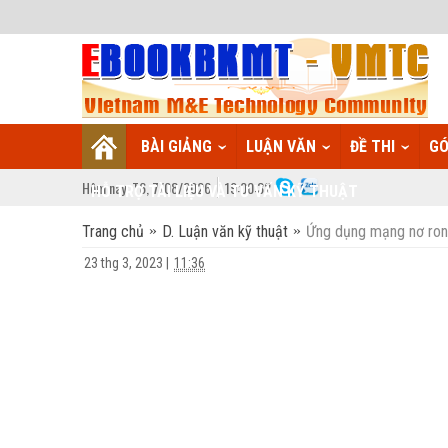
BÀI GIẢNG
LUẬN VĂN
ĐỀ THI
GÓ
Hôm nay:
T6,
7
/
08
/
2026
19
:
00:32
HỖ TRỢ TÀI LIỆU VÀ TƯ VẤN KỸ THUẬT
Trang chủ
D. Luận văn kỹ thuật
Ứng dụng mạng nơ ron n
23 thg 3, 2023
|
11:36