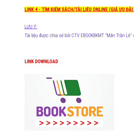
LINK 4 - TÌM KIẾM SÁCH/TÀI LIỆU ONLINE (GIÁ ƯU ĐÃ
LƯU Ý:
Tài liệu được chia sẻ bởi CTV EBOOKBKMT "Mân Trần Lê" 
LINK DOWNLOAD