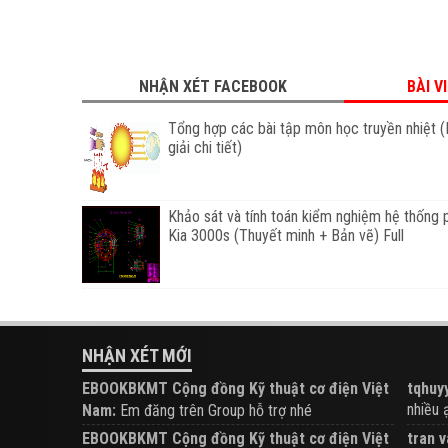
NHẬN XÉT FACEBOOK
BÀI V
Tổng hợp các bài tập môn học truyền nhiệt (
giải chi tiết)
Khảo sát và tính toán kiểm nghiệm hệ thống 
Kia 3000s (Thuyết minh + Bản vẽ) Full
NHẬN XÉT MỚI
EBOOKBKMT Cộng đồng Kỹ thuật cơ điện Việt
tqhuyy
nhiều ạ.
Nam:
Em đăng trên Group hỗ trợ nhé
EBOOKBKMT Cộng đồng Kỹ thuật cơ điện Việt
tran v