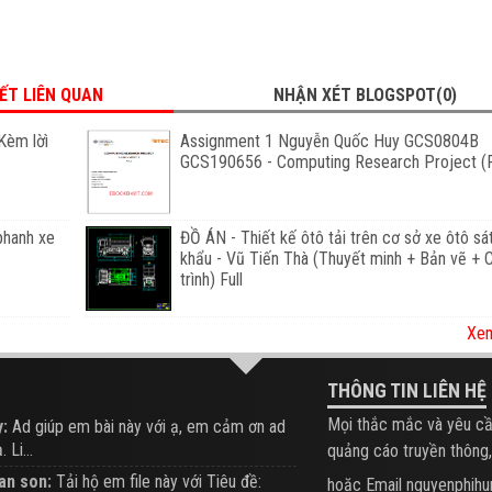
IẾT LIÊN QUAN
NHẬN XÉT BLOGSPOT(0)
Kèm lờì
Assignment 1 Nguyễn Quốc Huy GCS0804B
GCS190656 - Computing Research Project (F
phanh xe
ĐỒ ÁN - Thiết kế ôtô tải trên cơ sở xe ôtô sá
khẩu - Vũ Tiến Thà (Thuyết minh + Bản vẽ +
trình) Full
Xem
THÔNG TIN LIÊN HỆ
Mọi thắc mắc và yêu cầ
:
Ad giúp em bài này với ạ, em cảm ơn ad
 Li...
quảng cáo truyền thông,
an son:
Tải hộ em file này với Tiêu đề:
hoặc Email nguyenphi