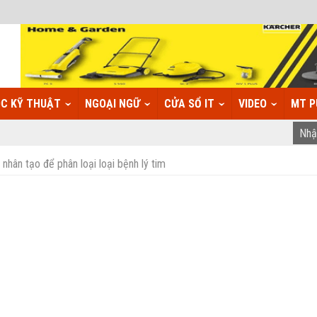
C KỸ THUẬT
NGOẠI NGỮ
CỬA SỔ IT
VIDEO
MT P
hân tạo để phân loại loại bệnh lý tim