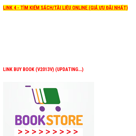
LINK 4 - TÌM KIẾM SÁCH/TÀI LIỆU ONLINE (GIÁ ƯU ĐÃI NHẤT)
LINK BUY BOOK (V2013V) (UPDATING...)