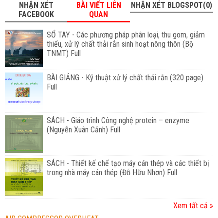
NHẬN XÉT
BÀI VIẾT LIÊN
NHẬN XÉT BLOGSPOT(0)
FACEBOOK
QUAN
SỔ TAY - Các phương pháp phân loại, thu gom, giảm
thiểu, xử lý chất thải rắn sinh hoạt nông thôn (Bộ
TNMT) Full
BÀI GIẢNG - Kỹ thuật xử lý chất thải rắn (320 page)
Full
SÁCH - Giáo trình Công nghệ protein – enzyme
(Nguyễn Xuân Cảnh) Full
SÁCH - Thiết kế chế tạo máy cán thép và các thiết bị
trong nhà máy cán thép (Đỗ Hữu Nhơn) Full
Xem tất cả »