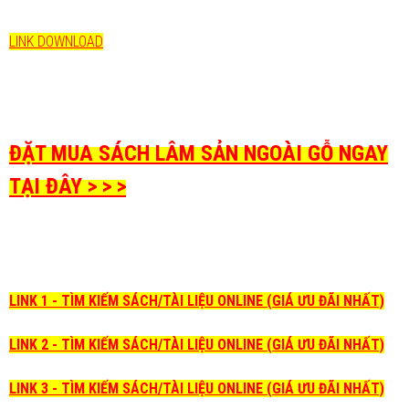
LINK DOWNLOAD
ĐẶT MUA SÁCH LÂM SẢN NGOÀI GỖ NGAY
TẠI ĐÂY > > >
LINK 1 - TÌM KIẾM SÁCH/TÀI LIỆU ONLINE (GIÁ ƯU ĐÃI NHẤT)
LINK 2 - TÌM KIẾM SÁCH/TÀI LIỆU ONLINE (GIÁ ƯU ĐÃI NHẤT)
LINK 3 - TÌM KIẾM SÁCH/TÀI LIỆU ONLINE (GIÁ ƯU ĐÃI NHẤT)