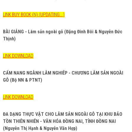
LINK BUY BOOK (N) (UPDATING...)
BÀI GIẢNG - Lâm sản ngoài gỗ (Đặng Đình Bôi & Nguyễn Đức
Thịnh)
LINK DOWNLOAD
CẨM NANG NGÀNH LÂM NGHIÊP - CHƯƠNG LÂM SẢN NGOÀI
GỖ (Bộ NN & PTNT)
LINK DOWNLOAD
ĐA DẠNG THỰC VẬT CHO LÂM SẢN NGOÀI GỖ TẠI KHU BẢO
TỒN THIÊN NHIÊN - VĂN HÓA ĐỒNG NAI, TỈNH ĐỒNG NAI
(Nguyễn Thị Hạnh & Nguyễn Văn Hợp)