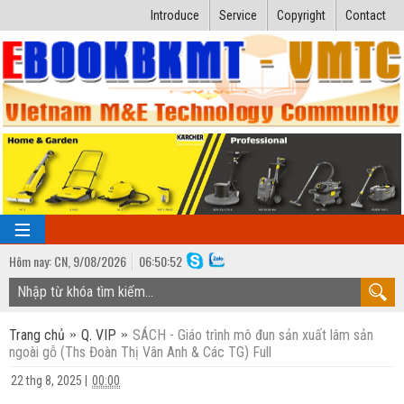
Introduce
Service
Copyright
Contact
Hôm nay:
CN,
9
/
08
/
2026
06
:
50:53
TRANG CHỦ
Trang chủ
Q. VIP
SÁCH - Giáo trình mô đun sản xuất lâm sản
Bài giảng kỹ thuật
ngoài gỗ (Ths Đoàn Thị Vân Anh & Các TG) Full
Ngành Nhiệt lạnh
Luận văn kỹ thuật
22 thg 8, 2025
|
00:00