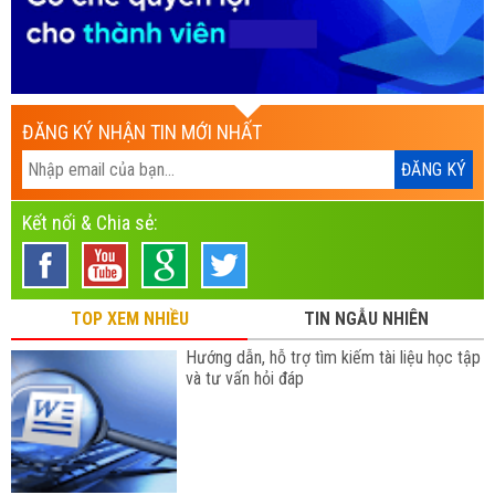
ĐĂNG KÝ NHẬN TIN MỚI NHẤT
Kết nối & Chia sẻ:
TOP XEM NHIỀU
TIN NGẪU NHIÊN
Hướng dẫn, hỗ trợ tìm kiếm tài liệu học tập
và tư vấn hỏi đáp