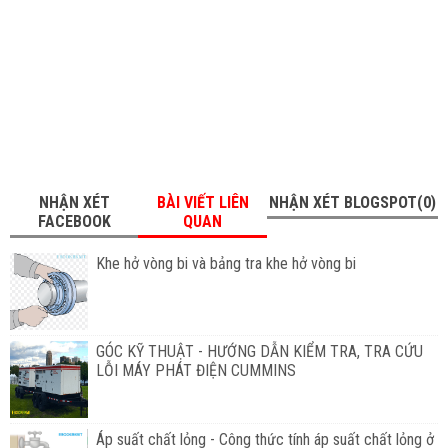
NHẬN XÉT
BÀI VIẾT LIÊN
NHẬN XÉT BLOGSPOT(0)
FACEBOOK
QUAN
Khe hở vòng bi và bảng tra khe hở vòng bi
GÓC KỸ THUẬT - HƯỚNG DẪN KIỂM TRA, TRA CỨU
LỖI MÁY PHÁT ĐIỆN CUMMINS
Áp suất chất lỏng - Công thức tính áp suất chất lỏng ở