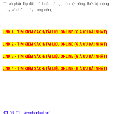
đối với phần lắp đặt mới hoặc cải tạo của hệ thống, thiết bị phòng
cháy và chữa cháy trong công trình.
LINK 1 - TÌM KIẾM SÁCH/TÀI LIỆU ONLINE (GIÁ ƯU ĐÃI NHẤT)
LINK 2 - TÌM KIẾM SÁCH/TÀI LIỆU ONLINE (GIÁ ƯU ĐÃI NHẤT)
LINK 3 - TÌM KIẾM SÁCH/TÀI LIỆU ONLINE (GIÁ ƯU ĐÃI NHẤT)
LINK 4 - TÌM KIẾM SÁCH/TÀI LIỆU ONLINE (GIÁ ƯU ĐÃI NHẤT)
NGUỒN:
(Thuvienphapluat.vn)