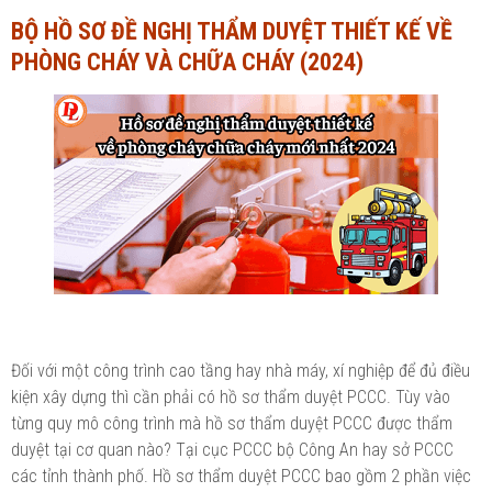
BỘ HỒ SƠ ĐỀ NGHỊ THẨM DUYỆT THIẾT KẾ VỀ
Ngành Tài chính - Ngân hàng
Ngành Quản trị kinh doanh
PHÒNG CHÁY VÀ CHỮA CHÁY (2024)
Khác
Ngành Tài chính - Ngân hàng
Bài giảng xã hội
Khác
Chính trị - Tư tưởng
Luận văn xã hội
Lịch sử - Văn hóa
Chính trị - Tư tưởng
Tâm lý học
Lịch sử - Văn hóa
Khác
Tâm lý học
Khác
Đối với một công trình cao tầng hay nhà máy, xí nghiệp để đủ điều
kiện xây dựng thì cần phải có hồ sơ thẩm duyệt PCCC. Tùy vào
từng quy mô công trình mà hồ sơ thẩm duyệt PCCC được thẩm
duyệt tại cơ quan nào? Tại cục PCCC bộ Công An hay sở PCCC
các tỉnh thành phố. Hồ sơ thẩm duyệt PCCC bao gồm 2 phần việc