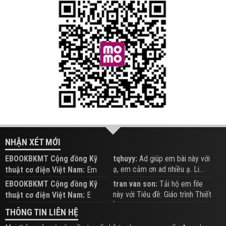
NHẬN XÉT MỚI
EBOOKBKMT Cộng đồng Kỹ
tqhuyy:
Ad giúp em bài này với
ạ, em cảm ơn ad nhiều ạ. Li...
thuật cơ điện Việt Nam:
Em
đăng trên Group hỗ trợ nhé
EBOOKBKMT Cộng đồng Kỹ
tran van son:
Tải hộ em file
này với Tiêu đề: Giáo trình Thiết
thuật cơ điện Việt Nam:
E
b...
xem hỗ trợ trên Group
THÔNG TIN LIÊN HỆ