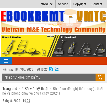
Introduce
Service
Copyright
Contact
Hôm nay:
T6,
7
/
08
/
2026
20
:
16:23
TRANG CHỦ
Trang chủ
F. Bài viết kỹ thuật
Bộ hồ sơ đề nghị thẩm duyệt thiết
Bài giảng kỹ thuật
kế về phòng cháy và chữa cháy (2024)
Ngành Nhiệt lạnh
Luận văn kỹ thuật
5 thg 8, 2024
|
10:29