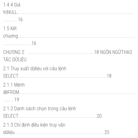
1.4.4 Giá
trịNULL...............................................................................................
............16
1.5 Kết
chương...............................................................................................
.......................16
CHƯƠNG 2: ......................................................18 NGÔN NGỮTHAO
TÁC DỮLIỆU
2.1 Truy xuất dữliệu với câu lệnh
SELECT........................................................................18
2.1.1 Mệnh
đềFROM..............................................................................................
.........19
2.1.2 Danh sách chọn trong câu lệnh
SELECT................................................................20
2.1.3 Chỉ định điều kiện truy vấn
dữliệu.........................................................................25