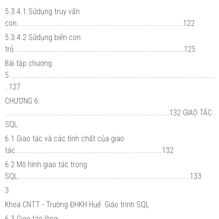
5.3.4.1 Sửdụng truy vấn
con.....................................................................................122
5.3.4.2 Sửdụng biến con
trỏ.......................................................................................125
Bài tập chương
5.........................................................................................................
..127
CHƯƠNG 6:
....................................................................................132 GIAO TÁC
SQL
6.1 Giao tác và các tính chất của giao
tác...........................................................................132
6.2 Mô hình giao tác trong
SQL........................................................................................133
3
Khoa CNTT - Trường ĐHKH Huế Giáo trình SQL
6.3 Giao tác lồng