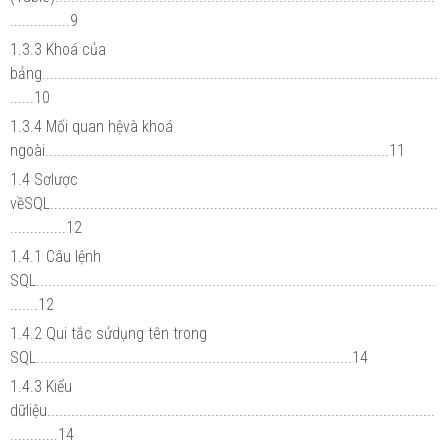
...............9
1.3.3 Khoá của
bảng...................................................................................................
......10
1.3.4 Mối quan hệvà khoá
ngoài......................................................................................11
1.4 Sơlược
vềSQL.................................................................................................
..............12
1.4.1 Câu lệnh
SQL....................................................................................................
.......12
1.4.2 Qui tắc sửdụng tên trong
SQL...............................................................................14
1.4.3 Kiểu
dữliệu.................................................................................................
............14