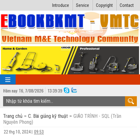
Introduce
Service
Copyright
Contact
Hôm nay:
T6,
7
/
08
/
2026
13
:
39:40
TRANG CHỦ
Trang chủ
C. Bài giảng kỹ thuật
GIÁO TRÌNH - SQL (Trần
Bài giảng kỹ thuật
Nguyên Phong)
Ngành Nhiệt lạnh
Luận văn kỹ thuật
22 thg 10, 2024
|
09:53