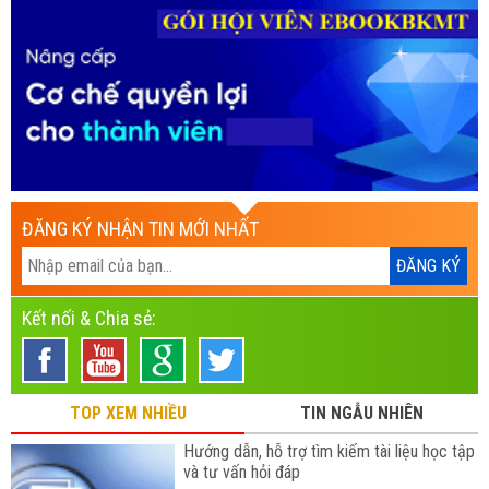
ĐĂNG KÝ NHẬN TIN MỚI NHẤT
Kết nối & Chia sẻ:
TOP XEM NHIỀU
TIN NGẪU NHIÊN
Hướng dẫn, hỗ trợ tìm kiếm tài liệu học tập
và tư vấn hỏi đáp