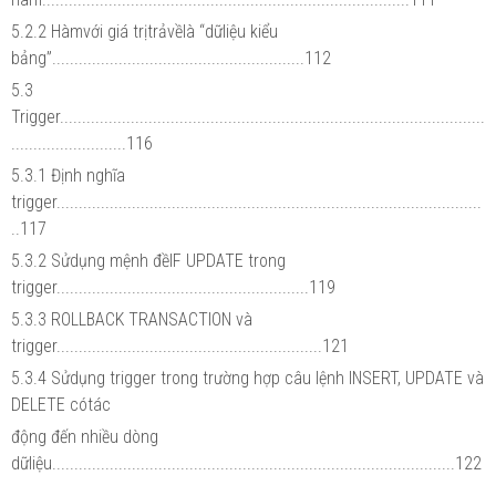
5.2.2 Hàmvới giá trịtrảvềlà “dữliệu kiểu
bảng”.........................................................112
5.3
Trigger................................................................................................
..........................116
5.3.1 Định nghĩa
trigger................................................................................................
..117
5.3.2 Sửdụng mệnh đềIF UPDATE trong
trigger.........................................................119
5.3.3 ROLLBACK TRANSACTION và
trigger............................................................121
5.3.4 Sửdụng trigger trong trường hợp câu lệnh INSERT, UPDATE và
DELETE cótác
động đến nhiều dòng
dữliệu...........................................................................................122