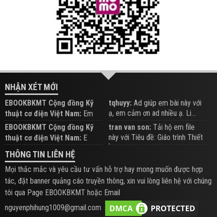
NHẬN XÉT MỚI
EBOOKBKMT Cộng đồng Kỹ
tqhuyy:
Ad giúp em bài này với
ạ, em cảm ơn ad nhiều ạ. Li...
thuật cơ điện Việt Nam:
Em
đăng trên Group hỗ trợ nhé
EBOOKBKMT Cộng đồng Kỹ
tran van son:
Tải hộ em file
này với Tiêu đề: Giáo trình Thiết
thuật cơ điện Việt Nam:
E
b...
xem hỗ trợ trên Group
THÔNG TIN LIÊN HỆ
Mọi thắc mắc và yêu cầu tư vấn hỗ trợ hay mong muốn được hợp
tác, đặt banner quảng cáo truyền thông, xin vui lòng liên hệ với chúng
tôi qua Page EBOOKBKMT hoặc Email
nguyenphihung1009@gmail.com