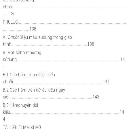
nhau...................................................................................................
.....136
PHỤLỤC..............................................................................................
.......................138
A. Cơsởdữliệu mẫu sửdụng trong giáo
trình..................................................................138
B. Một sốhàmthường
sửdụng..........................................................................................14
1
B.1 Các hàm trên dữliệu kiểu
chuỗi..............................................................................141
B.2 Các hàm trên dữliệu kiểu ngày
giờ.........................................................................143
B.3 Hàmchuyển đổi
kiểu...............................................................................................14
4
TÀI LIỆU THAM KHẢO...