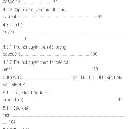
cơsởdữliệu..........................97
4.2.2 Cấp phát quyền thực thi các
câulệnh......................................................................99
4.3 Thu hồi
quyền.................................................................................................
..............100
4.3.1 Thu hồi quyền trên đối tượng
cơsởdữliệu:..........................................................100
4.3.2 Thu hồi quyền thực thi các câu
lênh:.....................................................................103
CHƯƠNG 5: .......................................104 THỦTỤC LƯU TRỮ, HÀM
VÀ TRIGGER
5.1 Thủtục lưu trữ(stored
procedure)................................................................................104
5.1.1 Các khái
niệm...................................................................................................
.....104