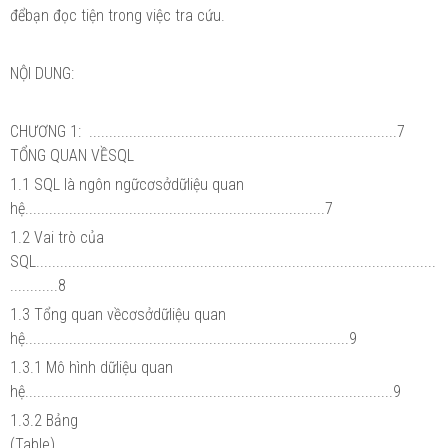
đểbạn đọc tiện trong việc tra cứu.
NỘI DUNG:
CHƯƠNG 1: .............................................................................7
TỔNG QUAN VỀSQL
1.1 SQL là ngôn ngữcơsởdữliệu quan
hệ...........................................................................7
1.2 Vai trò của
SQL....................................................................................................
............8
1.3 Tổng quan vềcơsởdữliệu quan
hệ.................................................................................9
1.3.1 Mô hình dữliệu quan
hệ............................................................................................9
1.3.2 Bảng
(Table)...............................................................................................