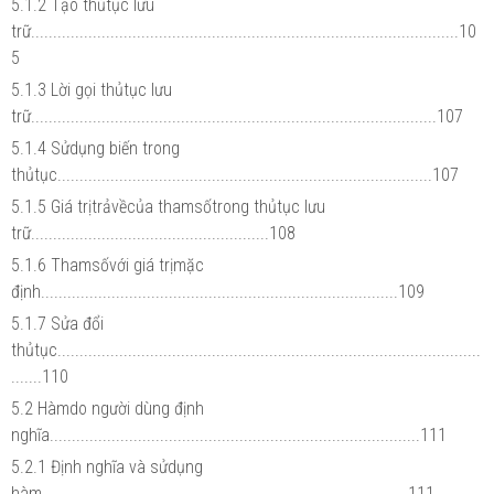
5.1.2 Tạo thủtục lưu
trữ.................................................................................................10
5
5.1.3 Lời gọi thủtục lưu
trữ............................................................................................107
5.1.4 Sửdụng biến trong
thủtục.....................................................................................107
5.1.5 Giá trịtrảvềcủa thamsốtrong thủtục lưu
trữ......................................................108
5.1.6 Thamsốvới giá trịmặc
định.................................................................................109
5.1.7 Sửa đổi
thủtục................................................................................................
.......110
5.2 Hàmdo người dùng định
nghĩa....................................................................................111
5.2.1 Định nghĩa và sửdụng
hàm...................................................................................111