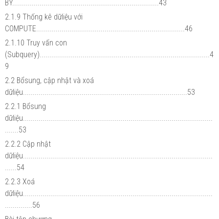
BY...........................................................................43
2.1.9 Thống kê dữliệu với
COMPUTE............................................................................46
2.1.10 Truy vấn con
(Subquery).......................................................................................4
9
2.2 Bổsung, cập nhật và xoá
dữliệu....................................................................................53
2.2.1 Bổsung
dữliệu.................................................................................................
.......53
2.2.2 Cập nhật
dữliệu.................................................................................................
......54
2.2.3 Xoá
dữliệu.................................................................................................
..............56