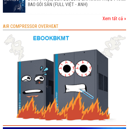
BAO GÓI SẴN (FULL VIỆT - ANH)
Xem tất cả »
AIR COMPRESSOR OVERHEAT