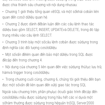
được chia thành sáu chương với nội dung nhưsau:
• Chương 1 giới thiệu tổng quan vềSQL và một sốkhái cơbản liên
quan đến cơsở dữliệu quan hệ.
• Chương 2 được dành đểbàn luận đến các câu lệnh thao tác
dữliệu bao gồm SELECT, INSERT, UPDATEvà DELETE, trong đó tập
trung nhiều vào câu lệnh SELECT.
• Chương 3 trình bày một sốcâu lệnh cơbản được sửdụng trong
định nghĩa các đối tượng cơsởdữliệu.
• Một sốvấn đềliên quan đến bảo mật dữliệu trong SQL được
đềcập đến trong chương 4.
• Nội dung của chương 5 liên quan đến việc sửdụng thủtục lưu trữ,
hàmvà trigger trong cơsởdữliệu.
• Trong chương cuối cùng, chương 6, chúng tôi giới thiệu đến bạn
đọc một sốvấn đề liên quan đến xửlý giao tác trong SQL
Ngoài sáu chương trên, phần phụlục ởcuối giáo trình đềcập đến
cơsởdữliệu mẫu được sửdụng trong hầu hết các ví dụvà một
sốhàm thường được sửdụng trong hệquản trịSQL Server2000