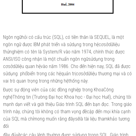
Ngôn ngữhỏi có cấu trúc (SQL), có tiền thân là SEQUEL, là một
ngôn ngữ được IBM phát triển và sửdụng trong hệcơsởdữliệu
thửnghiệm có tên là System/R vào năm 1974, chính thức được
ANSI/ISO công nhận là một chuẩn ngôn ngữsửdụng trong
cơsởdữliệu quan hệvào năm 1986. Cho đến hiện nay, SQL đã được
sửdụng phổbiển trong các hệquản trịcơsởdữliệu thương mại và có
vai trò quan trọng trong những hệthống này.
Được sự động viên của các đồng nghiệp trong KhoaCông
nghệThông tin (Trưòng Đại học Khoa học - Đại học Huế), chúng tôi
mạnh dạn viết và giới thiệu Giáo trình SQL đến bạn đọc. Trong giáo
trình này, chúng tôi không có tham vọng đềcập đến mọi khía cạnh
của SQL mà chỉmong muốn rằng đâysẽlà tài liệu thamkhảo tương
đối
đầy đủvềcác câu lệnh thường được sửdụng trong SQL. Giáo trình