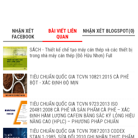
NHẬN XÉT
BÀI VIẾT LIÊN
NHẬN XÉT BLOGSPOT(0)
FACEBOOK
QUAN
SÁCH - Thiết kế chế tạo máy cán thép và các thiết bị
trong nhà máy cán thép (Đỗ Hữu Nhơn) Full
TIÊU CHUẨN QUỐC GIA TCVN 10821:2015 CÀ PHÊ
BỘT - XÁC ĐỊNH ĐỘ MỊN
TIÊU CHUẨN QUỐC GIA TCVN 9723:2013 ISO
20481:2008 CÀ PHÊ VÀ SẢN PHẨM CÀ PHÊ – XÁC
ĐỊNH HÀM LƯỢNG CAFEIN BẰNG SẮC KÝ LỎNG HIỆU
NĂNG CAO (HPLC) – PHƯƠNG PHÁP CHUẨN
TIÊU CHUẨN QUỐC GIA TCVN 7087:2013 CODEX
STAN 1-1985, SỬA ĐỔI 2010 GHI NHÃN THỰC PHẨM