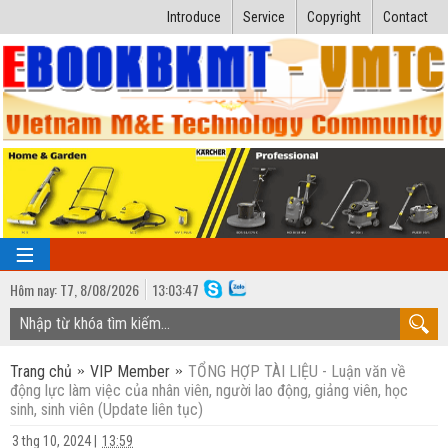
Introduce
Service
Copyright
Contact
Hôm nay:
T7,
8
/
08
/
2026
13
:
03:48
TRANG CHỦ
Trang chủ
VIP Member
TỔNG HỢP TÀI LIỆU - Luận văn về
Bài giảng kỹ thuật
động lực làm việc của nhân viên, người lao động, giảng viên, học
sinh, sinh viên (Update liên tục)
Ngành Nhiệt lạnh
Luận văn kỹ thuật
3 thg 10, 2024
|
13:59