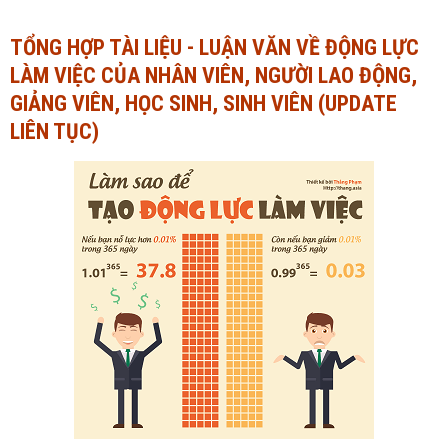
Ngành Tài chính - Ngân hàng
Ngành Quản trị kinh doanh
TỔNG HỢP TÀI LIỆU - LUẬN VĂN VỀ ĐỘNG LỰC
LÀM VIỆC CỦA NHÂN VIÊN, NGƯỜI LAO ĐỘNG,
Khác
Ngành Tài chính - Ngân hàng
GIẢNG VIÊN, HỌC SINH, SINH VIÊN (UPDATE
Bài giảng xã hội
Khác
LIÊN TỤC)
Chính trị - Tư tưởng
Luận văn xã hội
Lịch sử - Văn hóa
Chính trị - Tư tưởng
Tâm lý học
Lịch sử - Văn hóa
Khác
Tâm lý học
Khác