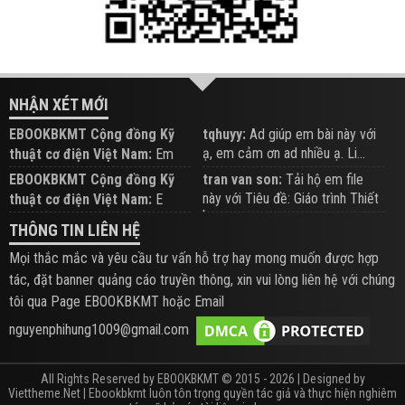
NHẬN XÉT MỚI
EBOOKBKMT Cộng đồng Kỹ
tqhuyy:
Ad giúp em bài này với
ạ, em cảm ơn ad nhiều ạ. Li...
thuật cơ điện Việt Nam:
Em
đăng trên Group hỗ trợ nhé
EBOOKBKMT Cộng đồng Kỹ
tran van son:
Tải hộ em file
này với Tiêu đề: Giáo trình Thiết
thuật cơ điện Việt Nam:
E
b...
xem hỗ trợ trên Group
THÔNG TIN LIÊN HỆ
Mọi thắc mắc và yêu cầu tư vấn hỗ trợ hay mong muốn được hợp
tác, đặt banner quảng cáo truyền thông, xin vui lòng liên hệ với chúng
tôi qua Page EBOOKBKMT hoặc Email
nguyenphihung1009@gmail.com
All Rights Reserved by EBOOKBKMT © 2015 - 2026 | Designed by
Viettheme.Net
| Ebookbkmt luôn tôn trọng quyền tác giả và thực hiện nghiêm