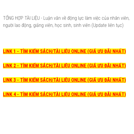
TỔNG HỢP TÀI LIỆU - Luận văn về động lực làm việc của nhân viên,
người lao động, giảng viên, học sinh, sinh viên (Update liên tục)
LINK 1 - TÌM KIẾM SÁCH/TÀI LIỆU ONLINE (GIÁ ƯU ĐÃI NHẤT)
LINK 2 - TÌM KIẾM SÁCH/TÀI LIỆU ONLINE (GIÁ ƯU ĐÃI NHẤT)
LINK 3 - TÌM KIẾM SÁCH/TÀI LIỆU ONLINE (GIÁ ƯU ĐÃI NHẤT)
LINK 4 - TÌM KIẾM SÁCH/TÀI LIỆU ONLINE (GIÁ ƯU ĐÃI NHẤT)