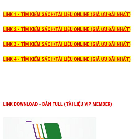
LINK 1 - TÌM KIẾM SÁCH/TÀI LIỆU ONLINE (GIÁ ƯU ĐÃI NHẤT)
LINK 2 - TÌM KIẾM SÁCH/TÀI LIỆU ONLINE (GIÁ ƯU ĐÃI NHẤT)
LINK 3 - TÌM KIẾM SÁCH/TÀI LIỆU ONLINE (GIÁ ƯU ĐÃI NHẤT)
LINK 4 - TÌM KIẾM SÁCH/TÀI LIỆU ONLINE (GIÁ ƯU ĐÃI NHẤT)
LINK DOWNLOAD - BẢN FULL (TÀI LIỆU VIP MEMBER)